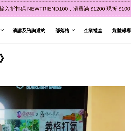
了解詳情
皮植萃永續好禮，解油去味・送禮自用兩相宜
演講及諮詢邀約
部落格
企業禮盒
媒體報導
品》