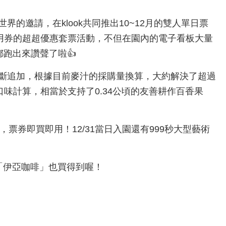
的邀請，在klook共同推出10~12月的雙人單日票
抵用券的超超優惠套票活動，不但在園內的電子看板大量
都跑出來讚聲了啦👍
斷追加，根據目前麥汁的採購量換算，大約解決了超過
口味計算，相當於支持了0.34公頃的友善耕作百香果
，票券即買即用！12/31當日入園還有999秒大型藝術
「伊亞咖啡」也買得到喔！