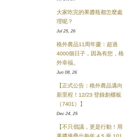
大家吃完的果醬瓶都怎麼處
理呢？
Jul 25, 26
格外農品11周年慶：超過
4000個日子，因為有您，格
外幸福。
Jun 08, 26
【正式公告：格外農品邁向
新里程！12/23 登錄創櫃板
（7401）】
Dec 24, 25
【不只倡議，更是行動！用
果醬堆疊出每年 4.5 座 101