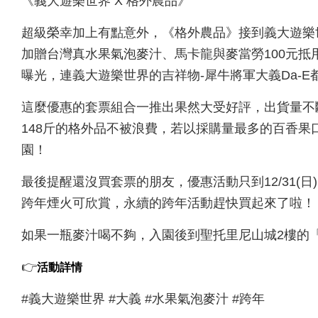
《義大遊樂世界 X 格外農品》
超級榮幸加上有點意外，《格外農品》接到義大遊樂世界
加贈台灣真水果氣泡麥汁、馬卡龍與麥當勞100元
曝光，連義大遊樂世界的吉祥物-犀牛將軍大義Da-E
這麼優惠的套票組合一推出果然大受好評，出貨量不
148斤的格外品不被浪費，若以採購量最多的百香果
園！
最後提醒還沒買套票的朋友，優惠活動只到12/31(日)
跨年煙火可欣賞，永續的跨年活動趕快買起來了啦！
如果一瓶麥汁喝不夠，入園後到聖托里尼山城2樓的
活動詳情
👉
#義大遊樂世界 #大義 #水果氣泡麥汁 #跨年