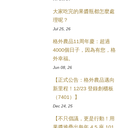
大家吃完的果醬瓶都怎麼處
理呢？
Jul 25, 26
格外農品11周年慶：超過
4000個日子，因為有您，格
外幸福。
Jun 08, 26
【正式公告：格外農品邁向
新里程！12/23 登錄創櫃板
（7401）】
Dec 24, 25
【不只倡議，更是行動！用
果醬堆疊出每年 4.5 座 101