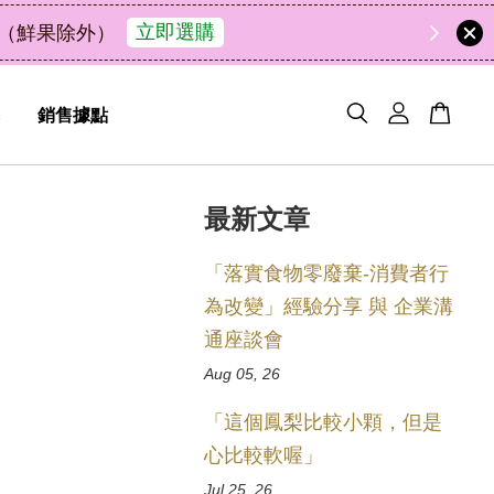
50
2
43
28
天
小時
分鐘
秒
銷售據點
最新文章
「落實食物零廢棄-消費者行
為改變」經驗分享 與 企業溝
通座談會
Aug 05, 26
「這個鳳梨比較小顆，但是
心比較軟喔」
Jul 25, 26