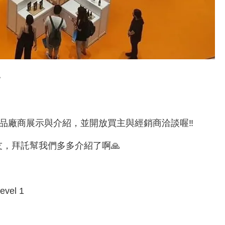
》
食品廠商展示與介紹，並開放買主與經銷商洽談喔‼
朋友，拜託幫我們多多介紹了啊🙏
vel 1