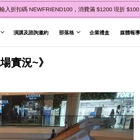
了解詳情
皮植萃永續好禮，解油去味・送禮自用兩相宜
演講及諮詢邀約
部落格
企業禮盒
媒體報導
場實況~》