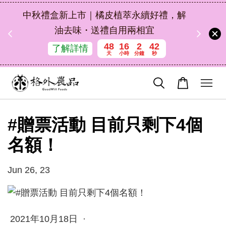
扣碼
中秋禮盒新上市｜橘皮植萃永續好禮，解
 現折
油去味・送禮自用兩相宜
48
16
2
42
了解詳情
天
小時
分鐘
秒
#贈票活動 目前只剩下4個
名額！
Jun 26, 23
2021年10月18日 ·