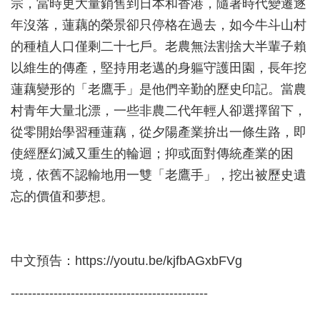
宗，當時更大量銷售到日本和香港，隨著時代變遷逐
年沒落，蓮藕的榮景卻只停格在過去，如今牛斗山村
的種植人口僅剩二十七戶。老農無法割捨大半輩子賴
以維生的傳產，堅持用老邁的身軀守護田園，長年挖
蓮藕變形的「老鷹手」是他們辛勤的歷史印記。當農
村青年大量北漂，一些非農二代年輕人卻選擇留下，
從零開始學習種蓮藕，從夕陽產業拚出一條生路，即
使經歷幻滅又重生的輪迴；抑或面對傳統產業的困
境，依舊不認輸地用一雙「老鷹手」，挖出被歷史遺
忘的價值和夢想。
中文預告：https://youtu.be/kjfbAGxbFVg
----------------------------------------------