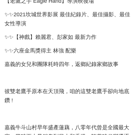
【老鷹之手 Eagle Hand】導演映後場
✨✨2021坎城世界影展 最佳紀錄片、最佳攝影、最佳
女性導演
✨✨【神戲】賴麗君、彭家如 最新力作
✨✨六座金馬獎得主 林強 配樂
嘉義的女兒和團隊耗時四年，返鄉紀錄家鄉故事
彼雙老鷹手原本在天頂飛，咱的這雙老鷹手卻向地底
鑽 !
嘉義牛斗山村早年盛產蓮藕，八零年代曾是全國最大