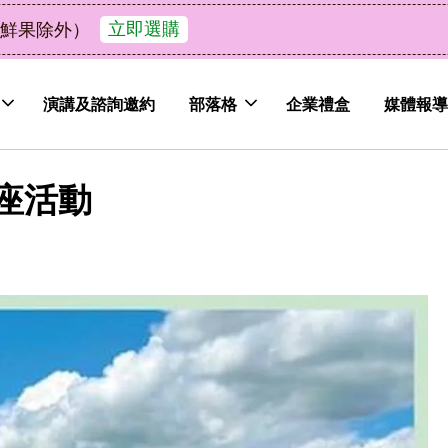
了解詳情
皮植萃永續好禮，解油去味・送禮自用兩相宜
演講及諮詢邀約
部落格
企業禮盒
媒體報導
座活動