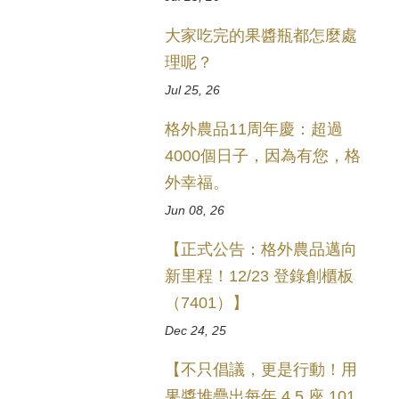
大家吃完的果醬瓶都怎麼處
理呢？
Jul 25, 26
格外農品11周年慶：超過
4000個日子，因為有您，格
外幸福。
Jun 08, 26
【正式公告：格外農品邁向
新里程！12/23 登錄創櫃板
（7401）】
Dec 24, 25
【不只倡議，更是行動！用
果醬堆疊出每年 4.5 座 101