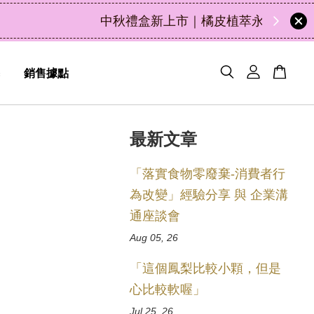
50
7
1
27
天
小時
分鐘
秒
銷售據點
最新文章
「落實食物零廢棄-消費者行
為改變」經驗分享 與 企業溝
通座談會
Aug 05, 26
「這個鳳梨比較小顆，但是
心比較軟喔」
Jul 25, 26