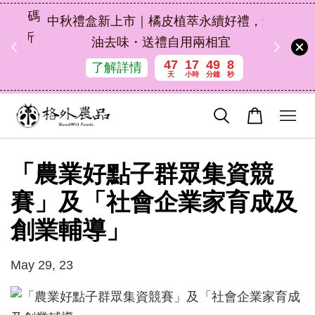
扣碼
中秋禮盒新上市｜橘皮植萃永續好禮，解
 現折
油去味・送禮自用兩相宜
47
17
49
8
了解詳情
天
小時
分鐘
秒
「農業好點子群眾集資競
賽」及「社會企業家育成及
創業輔導」
May 29, 23