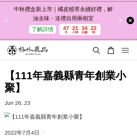
扣碼
中秋禮盒新上市｜橘皮植萃永續好禮，解
 現折
油去味・送禮自用兩相宜
47
21
34
22
了解詳情
天
小時
分鐘
秒
【111年嘉義縣青年創業小
聚】
Jun 26, 23
2022年7月4日 ·