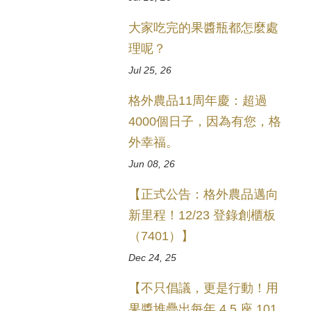
大家吃完的果醬瓶都怎麼處
理呢？
Jul 25, 26
格外農品11周年慶：超過
4000個日子，因為有您，格
外幸福。
Jun 08, 26
【正式公告：格外農品邁向
新里程！12/23 登錄創櫃板
（7401）】
Dec 24, 25
【不只倡議，更是行動！用
果醬堆疊出每年 4.5 座 101