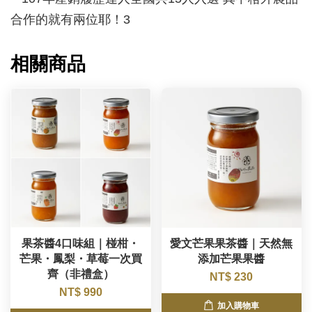
相關商品
果茶醬4口味組｜椪柑・
愛文芒果果茶醬｜天然無
芒果・鳳梨・草莓一次買
添加芒果果醬
齊（非禮盒）
NT$ 230
NT$ 990
加入購物車