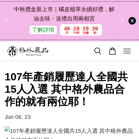
扣碼
中秋禮盒新上市｜橘皮植萃永續好禮，解
 現折
油去味・送禮自用兩相宜
46
19
19
39
了解詳情
天
小時
分鐘
秒
107年產銷履歷達人全國共
15人入選 其中格外農品合
作的就有兩位耶！
Jun 06, 23