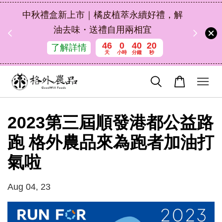
扣碼
中秋禮盒新上市｜橘皮植萃永續好禮，解
 現折
油去味・送禮自用兩相宜
46
0
40
20
了解詳情
天
小時
分鐘
秒
2023第三屆順發港都公益路
跑 格外農品來為跑者加油打
氣啦
Aug 04, 23