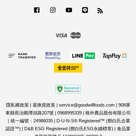
Facebook
Instagram
YouTube
Line
RSS
Visa
Master
隱私權政策
|
退換貨政策
|
service@goodwillfoods.com
|
908屏
東縣長治鄉潭頭路207號
|
0968995339
|
格外農品股份有限公司
｜統一編號：24986035
|
D-U-N-S® Registered™ (鄧白氏企業
認證™)
|
D&B ESG Registered (鄧白氏ESG永續標章)
|
食品業