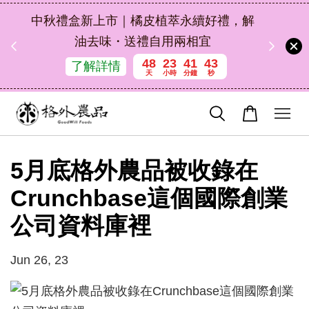
扣碼
中秋禮盒新上市｜橘皮植萃永續好禮，解
 現折
油去味・送禮自用兩相宜
48
23
41
43
了解詳情
天
小時
分鐘
秒
5月底格外農品被收錄在
Crunchbase這個國際創業
公司資料庫裡
Jun 26, 23