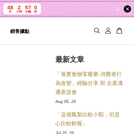
48
2
56
59
天
小時
分鐘
秒
銷售據點
最新文章
「落實食物零廢棄-消費者行
為改變」經驗分享 與 企業溝
通座談會
Aug 05, 26
「這個鳳梨比較小顆，但是
心比較軟喔」
Jul 25, 26