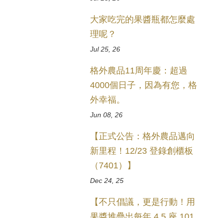
大家吃完的果醬瓶都怎麼處
理呢？
Jul 25, 26
格外農品11周年慶：超過
4000個日子，因為有您，格
外幸福。
Jun 08, 26
【正式公告：格外農品邁向
新里程！12/23 登錄創櫃板
（7401）】
Dec 24, 25
【不只倡議，更是行動！用
果醬堆疊出每年 4.5 座 101