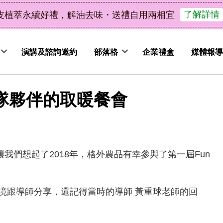
了解詳情
皮植萃永續好禮，解油去味・送禮自用兩相宜
演講及諮詢邀約
部落格
企業禮盒
媒體報導
隊夥伴的取暖餐會
我們想起了2018年，格外農品有幸參與了第一屆Fun
境跟導師分享，還記得當時的導師 黃重球老師的回