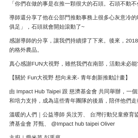
「你們在做的事是在推一顆很大的石頭。石頭不動不
導師還分享了他在公部門推動事務上很多心灰意冷的
俱足」，石頭就會開始滾動了~
感謝導師的分享，讓我們持續撐了下來。後來，201
的格外農品。
真心感謝FUN大視野，雖然我們在南部，活動未必能常
【關於 Fun大視野 想向未來- 青年創新推動計畫】
由 Impact Hub Taipei 跟 慈濟基金會 共
和培力支持，成為這些青年團隊的後盾，陪伴他們走
溫暖的人們｜公益導師 吳汶芳、 台灣行動兒童療育協
濟基金會 芹甄、 @Impact hub taipei Oliver
主廚｜愛米菜 彭禹庭