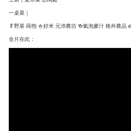
一桌菜｜
🥬野菜 蒔煦 🍚好米 元沛農坊 🍻氣泡麥汁 格外農品 
全片在此：