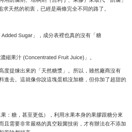
再用防腐劑、增稠劑（吉利丁、果膠）來取代「防腐」
們追求天然的初衷，已經是兩條完全不同的路了。
dded Sugar」，成分表裡也真的沒有「糖
oncentrated Fruit Juice)」。
高度提煉出來的「天然糖漿」。所以，雖然廠商沒有
料進去。這就像你說這塊蛋糕沒加糖，但你加了超甜的
水果：糖，甚至更低），利用水果本身的果膠跟糖分來
而且需要非常嚴格的真空殺菌技術，才有辦法在不添加