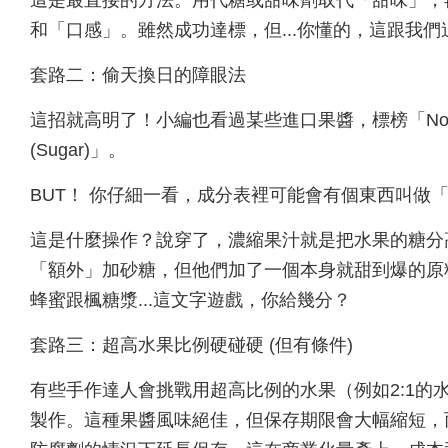
這是最直接的方法。用代糖或甜味劑取代「甜味」，
和「口感」。雖然成功達標，但...你懂的，這跟我
套路二：偷天換日的障眼法
這招就高明了！小編也看過某些進口果醬，標榜「No A
(Sugar)」。
BUT！ 你仔細一看，成分表裡可能會有個東西叫做「濃縮果汁 (C
這是什麼操作？說穿了，濃縮果汁就是把水果的糖分
「額外」加砂糖，但他們加了一個本身就甜到爆的原
蜂蜜跟楓糖漿...這文字遊戲，你給幾分？
套路三：超高水果比例硬碰硬 (但有條件)
有些手作達人會挑戰用超高比例的水果（例如2:1的
製作。這種果醬風味絕佳，但保存期限會大幅縮短，