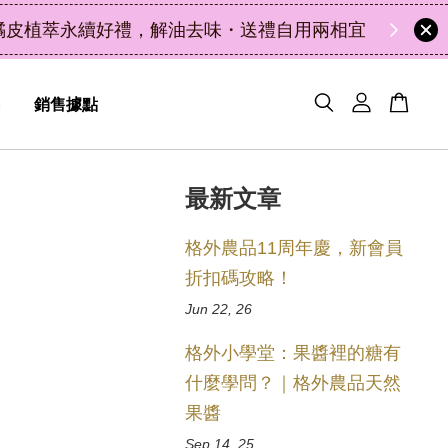
46
23
3
9
天
小時
分鐘
秒
銷售據點
最新文章
格外農品11周年慶，新會員
折扣碼攻略！
Jun 22, 26
格外小學堂：果醬裡的糖有
什麼學問？｜格外農品天然
果醬
Sep 14, 25