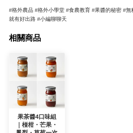
#格外農品 #格外小學堂 #食農教育 #果醬的秘密 #無
就有好出路 #小編聊聊天
相關商品
果茶醬4口味組
｜椪柑・芒果・
鳳梨・草莓一次