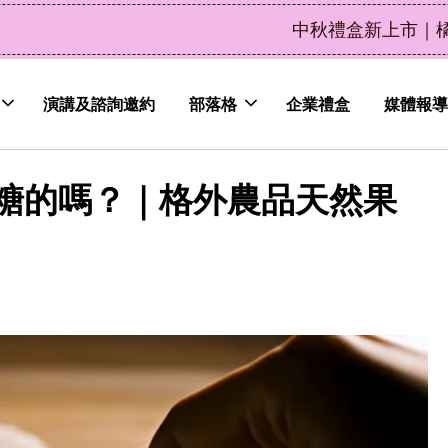
了解詳情
皮植萃永續好禮，解油去味・送禮自用兩相宜
演講及諮詢邀約
部落格
企業禮盒
媒體報導
糖的嗎？｜格外農品天然果