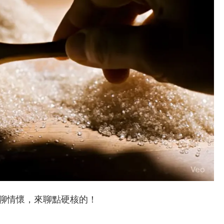
聊情懷，來聊點硬核的！