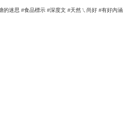
糖的迷思 #食品標示 #深度文 #天然ㄟ尚好 #有好內涵