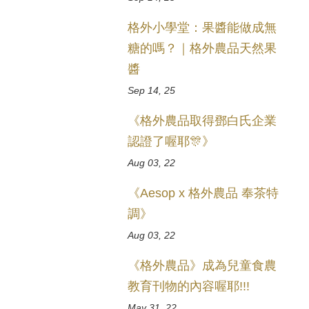
格外小學堂：果醬能做成無
糖的嗎？｜格外農品天然果
醬
Sep 14, 25
《格外農品取得鄧白氏企業
認證了喔耶🎊》
Aug 03, 22
《Aesop x 格外農品 奉茶特
調》
Aug 03, 22
《格外農品》成為兒童食農
教育刊物的內容喔耶!!!
May 31, 22