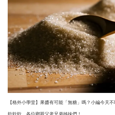
【格外小學堂】果醬有可能「無糖」嗎？小編今天不
欸欸欸，各位鄉親父老兄弟姊妹們！