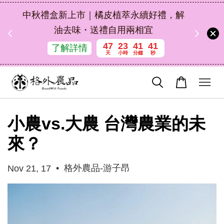
扣碼
中秋禮盒新上市｜橘皮植萃永續好禮，解
 現折
油去味・送禮自用兩相宜
47
23
41
41
了解詳情
天
小時
分鐘
秒
小農vs.大農 台灣農業的未
來？
•
格外農品-游子昂
Nov 21, 17