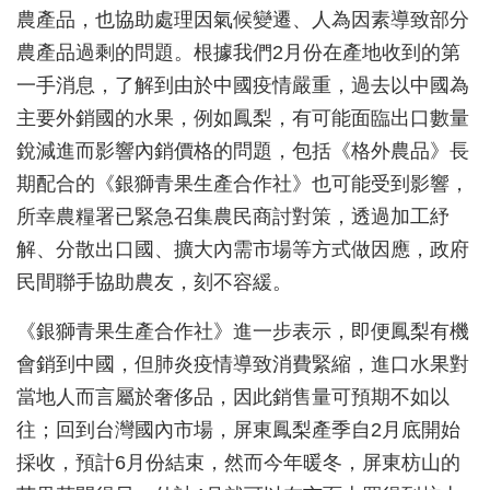
農產品，也協助處理因氣候變遷、人為因素導致部分
農產品過剩的問題。根據我們2月份在產地收到的第
一手消息，了解到由於中國疫情嚴重，過去以中國為
主要外銷國的水果，例如鳳梨，有可能面臨出口數量
銳減進而影響內銷價格的問題，包括《格外農品》長
期配合的《銀獅青果生產合作社》也可能受到影響，
所幸農糧署已緊急召集農民商討對策，透過加工紓
解、分散出口國、擴大內需市場等方式做因應，政府
民間聯手協助農友，刻不容緩。
《銀獅
青果生產
合作社》進一步表示，即便鳳梨有機
會銷到中國，但肺炎疫情導致消費緊縮，進口水果對
當地人而言屬於奢侈品，因此銷售量可預期不如以
往；回到台灣國內市場，屏東鳳梨產季自2月底開始
採收，預計6月份結束，然而今年暖冬，屏東枋山的