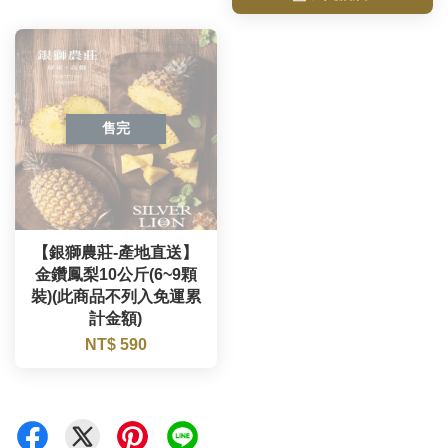
售完
【銀獅農莊-產地直送】
金鑽鳳梨10公斤(6~9顆
裝)(此商品不列入免運累
計金額)
NT$ 590