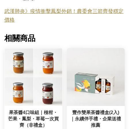
武漢肺炎》疫情衝擊鳳梨外銷！農委會三箭齊發穩定
價格
相關商品
果茶醬4口味組｜椪柑・
豐作雙果茶醬禮盒(2入)
芒果・鳳梨・草莓一次買
｜永續伴手禮・企業送禮
齊（非禮盒）
推薦