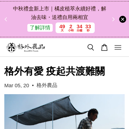
扣碼
中秋禮盒新上市｜橘皮植萃永續好禮，解
 現折
油去味・送禮自用兩相宜
49
2
34
32
了解詳情
天
小時
分鐘
秒
格外有愛 疫起共渡難關
•
格外農品
Mar 05, 20