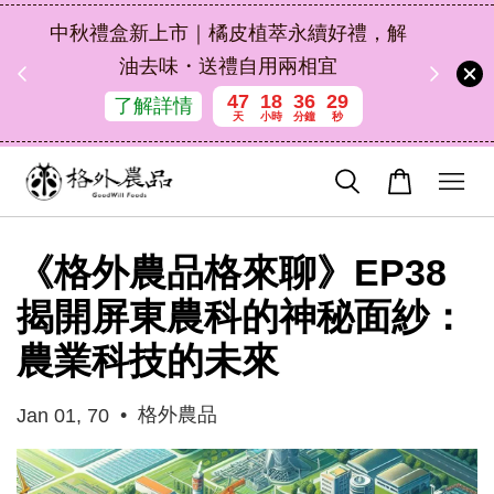
扣碼
中秋禮盒新上市｜橘皮植萃永續好禮，解
 現折
油去味・送禮自用兩相宜
47
18
36
28
了解詳情
天
小時
分鐘
秒
《格外農品格來聊》EP38
揭開屏東農科的神秘面紗：
農業科技的未來
•
格外農品
Jan 01, 70