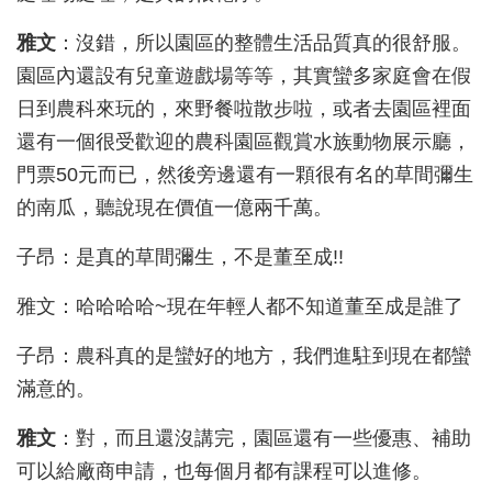
雅文
：沒錯，所以園區的整體生活品質真的很舒服。
園區內還設有兒童遊戲場等等，其實蠻多家庭會在假
日到農科來玩的，來野餐啦散步啦，或者去園區裡面
還有一個很受歡迎的農科園區觀賞水族動物展示廳，
門票50
元而已，然後旁邊還有一顆很有名的草間彌生
的南瓜，聽說現在價值一億兩千萬。
子昂：是真的草間彌生，不是董至成!!
雅文：哈哈哈哈~
現在年輕人都不知道董至成是誰了
子昂：農科真的是蠻好的地方，我們進駐到現在都蠻
滿意的。
雅文
：對，而且還沒講完，園區還有一些優惠
、補助
可以給廠商申請，也每個月都有課程可以進修。