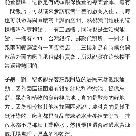
能倉儲區，這個是有碼頭跟保稅倉的專業倉庫、還有
一間飯店，可以讓來參訪或者出差的廠商入住，同時
也可以做為園區廠商上課的空間。
然後我們進駐的這
棟樓叫作豐和館，，有三層樓，同時也是生活機能
館，一樓有7-11
、台灣銀行、郵政代辦所、一間超市
跟兩間餐廳還有一間蛋捲店，二三樓則是有時候會開
放給外面的廠商承租做特賣會，所以說實在這棟樓平
常還蠻熱鬧的。
子昂
：對，蠻多觀光客來跟附近的居民來參觀跟運
動，因為園區裡面還有很多綠地和滯洪池，提供鳥
類、昆蟲和植物的良好棲息地，真的是散步的好地
方，因為相較於其他科技園區來說，農科真的是幾乎
無汙染的，廠商都是食品業或者水產養殖業等等，排
放水都不是那種工業廢水，然後最後還會經過水資源
處理場處理，是真的很乾淨。