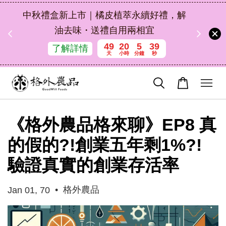
扣碼
中秋禮盒新上市｜橘皮植萃永續好禮，解
 現折
油去味・送禮自用兩相宜
49
20
5
37
了解詳情
天
小時
分鐘
秒
《格外農品格來聊》EP8 真
的假的?!創業五年剩1%?!
驗證真實的創業存活率
•
格外農品
Jan 01, 70