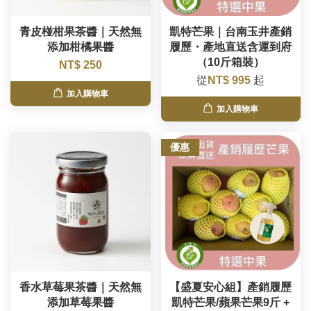
青皮椪柑果茶醬｜天然無
凱特芒果｜台南玉井產銷
添加柑橘果醬
履歷・產地直送含運到府
（10斤箱裝）
NT$ 250
從
NT$ 995
起
加入購物車
加入購物車
優惠
香水草莓果茶醬｜天然無
【盛夏安心組】產銷履歷
添加草莓果醬
凱特芒果/蘋果芒果9斤 +