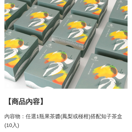
【商品內容】
內容物：任選1瓶果茶醬(鳳梨或椪柑)搭配知子茶盒
(10入)