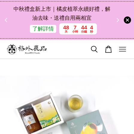
扣碼
中秋禮盒新上市｜橘皮植萃永續好禮，解
 現折
油去味・送禮自用兩相宜
48
7
44
3
了解詳情
天
小時
分鐘
秒