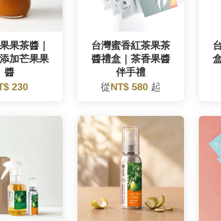
果果茶醬｜
台灣蜜香紅茶果茶
添加芒果果
醬禮盒｜茶香果醬
醬
伴手禮
T$ 230
從
NT$ 580
起