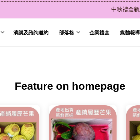
了解詳情
皮植萃永續好禮，解油去味・送禮自用兩相宜
演講及諮詢邀約
部落格
企業禮盒
媒體報導
Feature on homepage