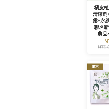
橘皮植
清潔劑
霧+永
聯名新
農品
N
NT$ 
優惠