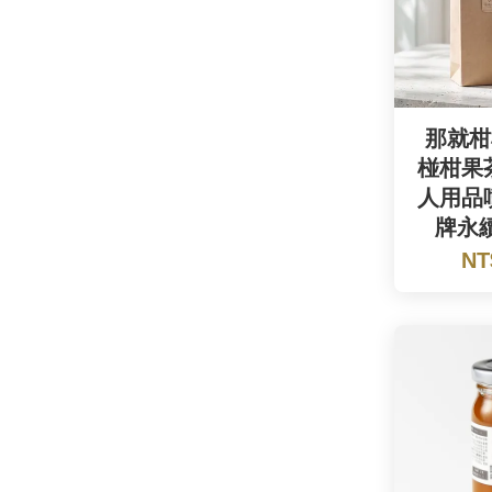
那就柑
椪柑果
人用品
牌永
NT