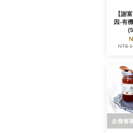
【謝富
因-有
(
N
NT$ 