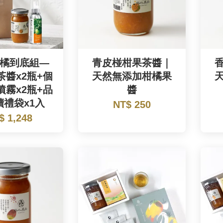
橘到底組—
青皮椪柑果茶醬｜
茶醬x2瓶+個
天然無添加柑橘果
噴霧x2瓶+品
醬
續禮袋x1入
NT$ 250
$ 1,248