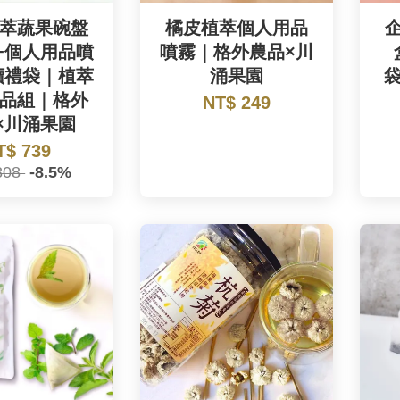
萃蔬果碗盤
橘皮植萃個人用品
+個人用品噴
噴霧｜格外農品×川
續禮袋｜植萃
涌果園
品組｜格外
NT$ 249
×川涌果園
T$ 739
808
-8.5%