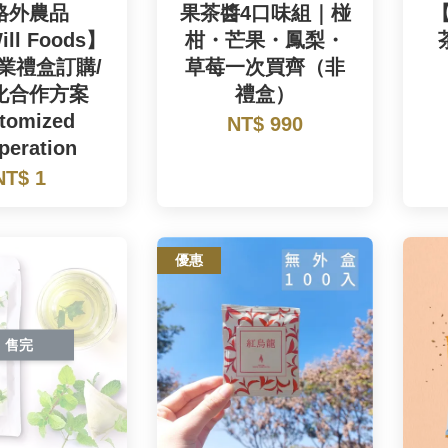
格外農品
果茶醬4口味組｜椪
ill Foods】
柑・芒果・鳳梨・
業禮盒訂購/
草莓一次買齊（非
化合作方案
禮盒）
tomized
NT$ 990
peration
NT$ 1
優惠
售完