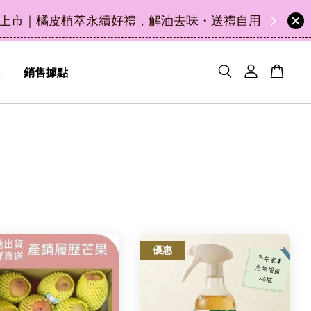
49
5
4
5
天
小時
分鐘
秒
銷售據點
優惠