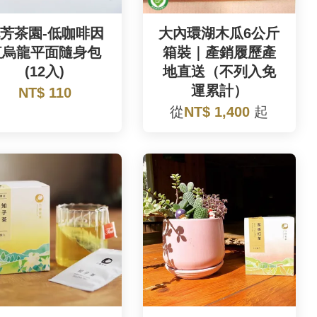
芳茶園-低咖啡因
大內環湖木瓜6公斤
紅烏龍平面隨身包
箱裝｜產銷履歷產
(12入)
地直送（不列入免
運累計）
NT$ 110
從
NT$ 1,400
起