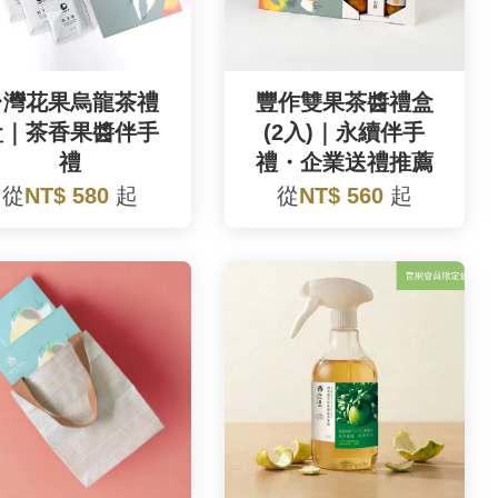
台灣花果烏龍茶禮
豐作雙果茶醬禮盒
盒｜茶香果醬伴手
(2入)｜永續伴手
禮
禮・企業送禮推薦
從
NT$ 580
起
從
NT$ 560
起