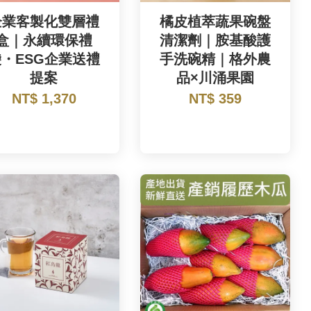
企業客製化雙層禮
橘皮植萃蔬果碗盤
盒｜永續環保禮
清潔劑｜胺基酸護
袋・ESG企業送禮
手洗碗精｜格外農
提案
品×川涌果園
NT$ 1,370
NT$ 359