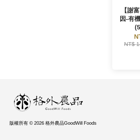
【謝富
因-有
(
N
NT$ 
版權所有 © 2026 格外農品GoodWill Foods