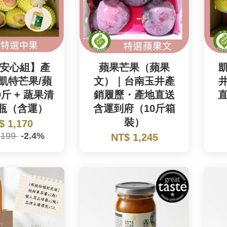
安心組】產
蘋果芒果（蘋果
凱特芒果/蘋
文）｜台南玉井產
斤 + 蔬果清
銷履歷・產地直送
瓶（含運）
含運到府（10斤箱
裝）
$ 1,170
,199
-2.4%
NT$ 1,245