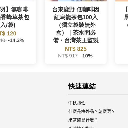
羽】無咖啡
台東鹿野 低咖啡因
【
機香蜂草茶包
紅烏龍茶包100入
5入/袋)
（獨立袋裝無外
（
盒）｜茶水間必
T$ 120
備・台灣茶王監製
140
-14.3%
NT$ 825
NT$ 917
-10%
快速連結
中秋禮盒
什麼是格外品？怎麼選？
果茶醬是什麼？