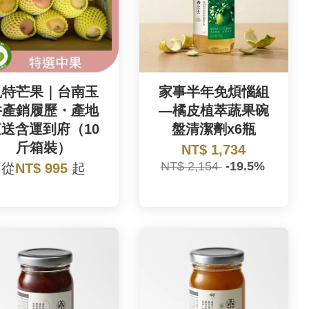
凱特芒果｜台南玉
家事半年免煩惱組
井產銷履歷・產地
—橘皮植萃蔬果碗
直送含運到府（10
盤清潔劑x6瓶
斤箱裝）
NT$ 1,734
NT$ 2,154
-19.5%
從
NT$ 995
起