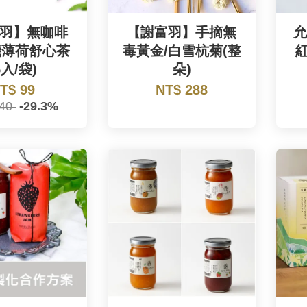
羽】無咖啡
【謝富羽】手摘無
允
機薄荷舒心茶
毒黃金/白雪杭菊(整
5入/袋)
朵)
T$ 99
NT$ 288
140
-29.3%