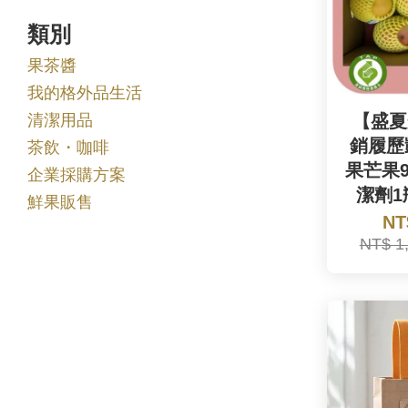
類別
果茶醬
我的格外品生活
清潔用品
【盛夏
銷履歷
茶飲・咖啡
果芒果9
企業採購方案
潔劑1
鮮果販售
NT
NT$ 1