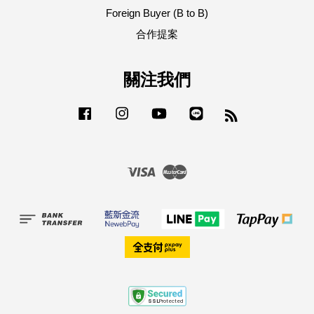
Foreign Buyer (B to B)
合作提案
關注我們
Facebook
Instagram
YouTube
Line
RSS
Visa
Master