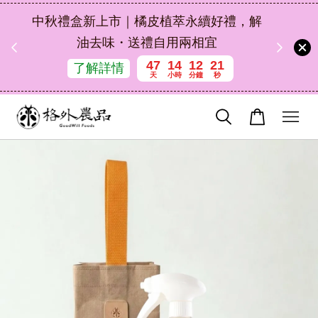
扣碼
中秋禮盒新上市｜橘皮植萃永續好禮，解
 現折
油去味・送禮自用兩相宜
47
14
12
20
了解詳情
天
小時
分鐘
秒