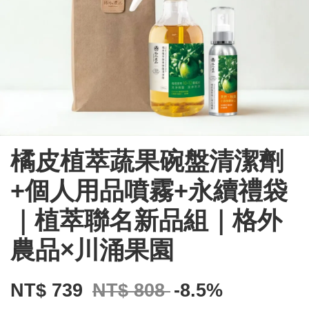
橘皮植萃蔬果碗盤清潔劑
+個人用品噴霧+永續禮袋
｜植萃聯名新品組｜格外
農品×川涌果園
NT$ 739
NT$ 808
-8.5%