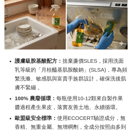
護膚級胺基酸配方：
捨棄廉價SLES，採用洗面
乳等級的「月桂醯基肌胺酸鈉」(SLSA)，專為頻
繁洗滌、敏感肌與富貴手族群設計，確保洗後肌
膚不緊繃 。
100% 農廢循環：
每瓶使用10-12顆來自製作果
醬過程產生果皮，落實友善土地、永續循環。
歐盟級安全標準：
使用ECOCERT驗證成分，無
香精、無重金屬、無增稠劑，全成分按照由多到