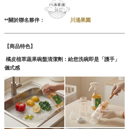
**關於聯名夥伴：
川涌果園
【商品特色】
橘皮植萃蔬果碗盤清潔劑：給您洗碗即是「護手」
儀式感