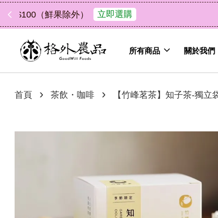
中秋禮盒新上市｜橘
所有商品
關於我們
›
›
首頁
茶飲・咖啡
【竹峰茗茶】知子茶-獨立