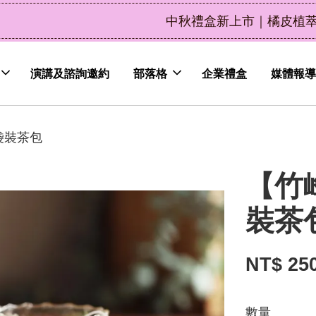
了解詳情
皮植萃永續好禮，解油去味・送禮自用兩相宜
演講及諮詢邀約
部落格
企業禮盒
媒體報導
袋裝茶包
【竹
裝茶
NT$ 25
數量