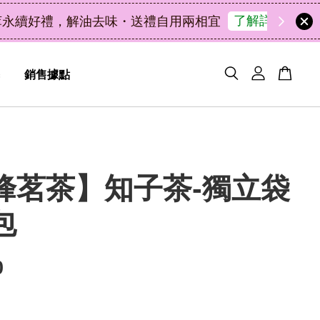
49
3
59
46
天
小時
分鐘
秒
銷售據點
峰茗茶】知子茶-獨立袋
包
0