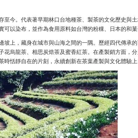
存至今。代表著早期林口台地種茶、製茶的文化歷史與土
實可以染布，並作為食用原料如台灣的粉粿、日本的和菓
邊坡上，藏身在城市與山海之間的一隅。歷經四代傳承的
子花烏龍茶、相思炭焙茶及蜜香紅茶。在產製銷方面，分
茶時恬靜自在的片刻，永續創新在茶葉產製與文化體驗上