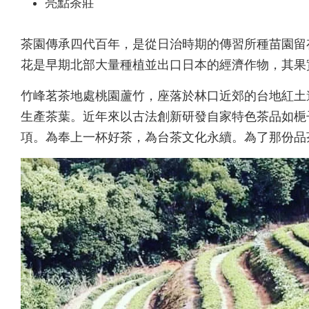
亮點茶莊
茶園傳承四代百年，是從日治時期的傳習所種苗園留
花是早期北部大量種植並出口日本的經濟作物，其果
竹峰茗茶地處桃園蘆竹，座落於林口近郊的台地紅土
生產茶葉。近年來以古法創新研發自家特色茶品如梔
項。為奉上一杯好茶，為台茶文化永續。為了那份品