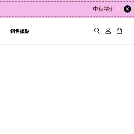
49
16
3
2
天
小時
分鐘
秒
銷售據點