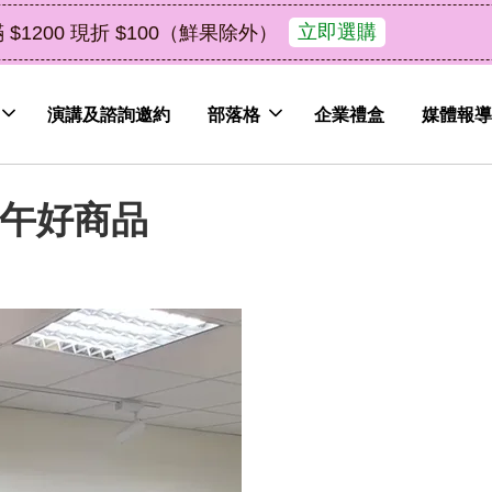
了解詳情
皮植萃永續好禮，解油去味・送禮自用兩相宜
演講及諮詢邀約
部落格
企業禮盒
媒體報導
端午好商品