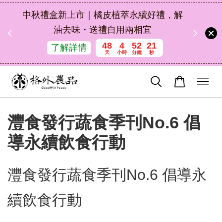
扣碼
中秋禮盒新上市｜橘皮植萃永續好禮，解
 現折
油去味・送禮自用兩相宜
48
4
52
21
了解詳情
天
小時
分鐘
秒
灃食發行蔬食季刊No.6 倡
導永續飲食行動
灃食發行蔬食季刊No.6 倡導永
續飲食行動