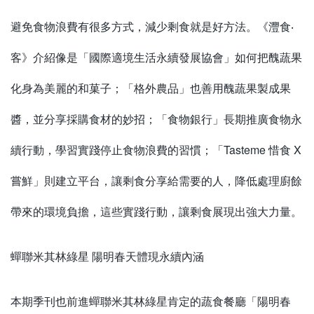
避免食物浪費有很多方式，減少剩食就是好方法。《灃食‧
客》介紹像是「國際適境生活永續發展協會」如何把醜蔬果
化身為美麗的和菓子；「格外農品」也善用醜蔬果製成果
醬，並分享採購食材的妙招；「食物銀行」長期推廣食物永
續行動，學習實踐停止食物浪費的習慣；「Tasteme 惜食 X
嘗鮮」則建立平台，讓剩食分享給需要的人，降低處理廚餘
帶來的環境負擔，這些實踐行動，讓剩食展現出強大力量。
蟬聯米其林綠星 陽明春天體現永續內涵
本期季刊也前進蟬聯米其林綠星肯定的蔬食餐廳「陽明春