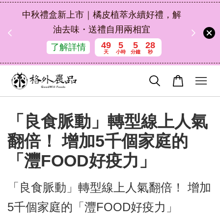
扣碼
中秋禮盒新上市｜橘皮植萃永續好禮，解
 現折
油去味・送禮自用兩相宜
49
5
5
27
了解詳情
天
小時
分鐘
秒
「良食脈動」轉型線上人氣
翻倍！ 增加5千個家庭的
「灃FOOD好疫力」
「良食脈動」轉型線上人氣翻倍！ 增加
5千個家庭的「灃FOOD好疫力」