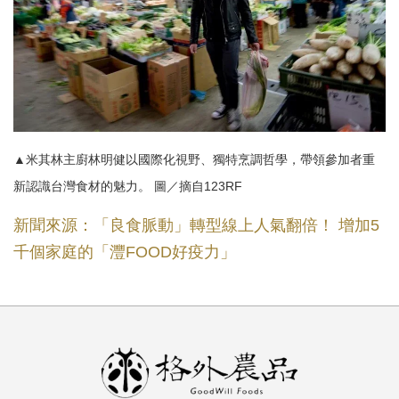
▲米其林主廚林明健以國際化視野、獨特烹調哲學，帶領參加者重
新認識台灣食材的魅力。 圖／摘自123RF
新聞來源：「良食脈動」轉型線上人氣翻倍！ 增加5
千個家庭的「灃FOOD好疫力」