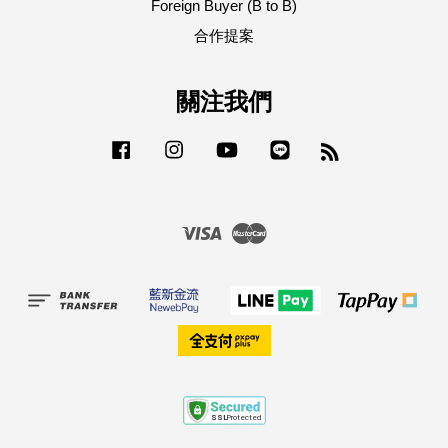
Foreign Buyer (B to B)
合作提案
關注我們
Facebook
Instagram
YouTube
Line
RSS
Visa
Master