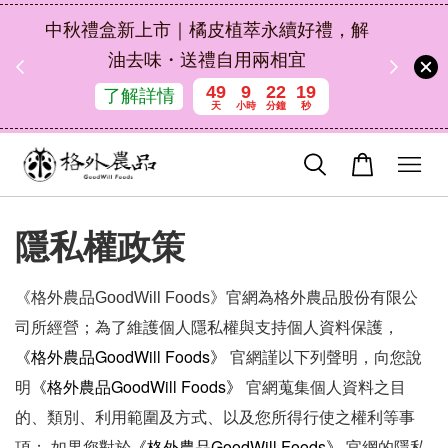
扣碼
中秋禮盒新上市｜橘皮植萃永續好禮，解
 現折
油去味・送禮自用兩相宜
49
9
22
19
了解詳情
天
小時
分鐘
秒
隱私權政策
《
格外農品GoodWill Foods》官網為格外農品股份有限公
司所經營；為了維護個人隱私權與支持個人資料保護，
《
格外農品GoodWill Foods》
官網
謹以下列聲明，向您說
《
格外農品GoodWill Foods》
明
官網
蒐集個人資料之目
的、類別、利用範圍及方式、以及您所得行使之權利等事
《
格外農品GoodWill Foods》
項； 如果您對於
官網
的隱私