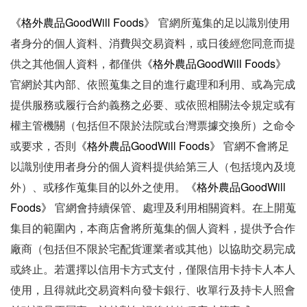
《
格外農品GoodWill Foods》
官網
所蒐集的足以識別使用
者身分的個人資料、消費與交易資料，或日後經您同意而提
《
格外農品GoodWill Foods》
供之其他個人資料，都僅供
官網
於其內部、依照蒐集之目的進行處理和利用、或為完成
提供服務或履行合約義務之必要、或依照相關法令規定或有
權主管機關（包括但不限於法院或台灣票據交換所）之命令
《
格外農品GoodWill Foods》
或要求，否則
官網
不會將足
以識別使用者身分的個人資料提供給第三人（包括境內及境
《
格外農品GoodWill
外）、或移作蒐集目的以外之使用。
Foods》
官網
會持續保管、處理及利用相關資料。在上開蒐
集目的範圍內，本商店會將所蒐集的個人資料，提供予合作
廠商（包括但不限於宅配貨運業者或其他）以協助交易完成
或終止。若選擇以信用卡方式支付，僅限信用卡持卡人本人
使用，且得就此交易資料向發卡銀行、收單行及持卡人照會