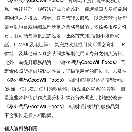
《
格外農品GoodWill Foods》
官網
為了提供電子商務服
務、售後服務、履行法定或合約義務、保護當事人及相關利
害關係人之權益、行銷、客戶管理與服務、以及經營合於營
業登記項目或組織章程所定之業務等目的，依照各服務之性
質，有可能會蒐集您的姓名、連絡方式(包括但不限於電
話、E-MAIL及地址等)、為完成收款或付款所需之資料、IP
位址、及其他得以直接或間接識別使用者身分之個人資料。
《
格外農品GoodWill Foods》
此外，為提升服務品質，
官
網
會依照所提供服務之性質，記錄使用者的IP位址、以及在
《
格外農品GoodWill Foods》
官網
相關網站內的瀏覽活動
(例如，使用者所使用的軟硬體、所點選的網頁)等資料，但
是這些資料僅供作流量分析和網路行為調查，以便於改善
《
格外農品GoodWill Foods》
官網
相關網站的服務品質，
不會和特定個人相聯繫。
個人資料的利用