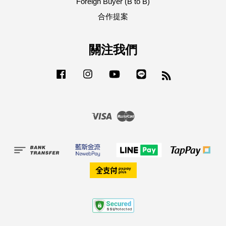
Foreign Buyer (B to B)
合作提案
關注我們
Facebook
Instagram
YouTube
Line
RSS
Visa
Master