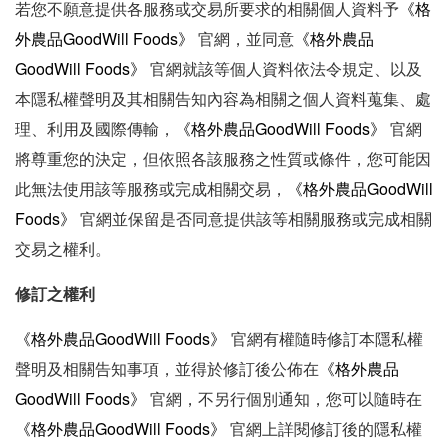
《
格
若您不願意提供各服務或交易所要求的相關個人資料予
外農品GoodWill Foods》
《
格外農品
官網
，並同意
GoodWill Foods》
官網
就該等個人資料依法令規定、以及
本隱私權聲明及其相關告知內容為相關之個人資料蒐集、處
《
格外農品GoodWill Foods》
理、利用及國際傳輸，
官網
將尊重您的決定，但依照各該服務之性質或條件，您可能因
《
格外農品GoodWill
此無法使用該等服務或完成相關交易，
Foods》
官網
並保留是否同意提供該等相關服務或完成相關
交易之權利。
修訂之權利
《
格外農品GoodWill Foods》
官網
有權隨時修訂本隱私權
《
格外農品
聲明及相關告知事項，並得於修訂後公佈在
GoodWill Foods》
官網
，不另行個別通知，您可以隨時在
《
格外農品GoodWill Foods》
官網
上詳閱修訂後的隱私權