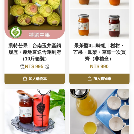
凱特芒果｜台南玉井產銷
果茶醬4口味組｜椪柑・
履歷・產地直送含運到府
芒果・鳳梨・草莓一次買
（10斤箱裝）
齊（非禮盒）
從
NT$ 995
起
NT$ 990
加入購物車
加入購物車