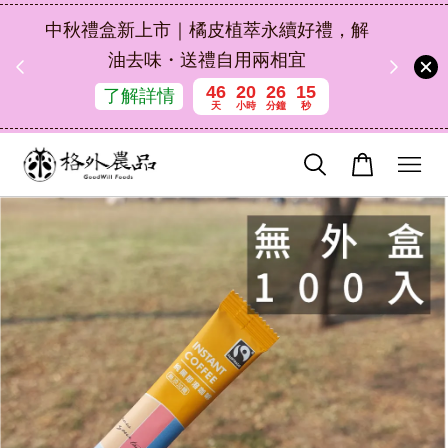
扣碼
中秋禮盒新上市｜橘皮植萃永續好禮，解
 現折
油去味・送禮自用兩相宜
46
20
26
14
了解詳情
天
小時
分鐘
秒