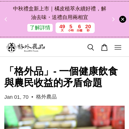
扣碼
中秋禮盒新上市｜橘皮植萃永續好禮，解
 現折
油去味・送禮自用兩相宜
49
5
6
19
了解詳情
天
小時
分鐘
秒
「格外品」- 一個健康飲食
與農民收益的矛盾命題
•
格外農品
Jan 01, 70