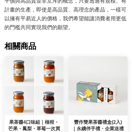
平價與高品質並非互斥的概念，
只要透過有規模、有
計畫的生產，即使是高品質、高理念的產品，一樣可
以擁有平易近人的價格，我們希望
能讓消費者用更低
的門檻共同實現我們的願望。
相關商品
果茶醬4口味組｜椪柑・
豐作雙果茶醬禮盒(2入)
芒果・鳳梨・草莓一次買
｜永續伴手禮・企業送禮