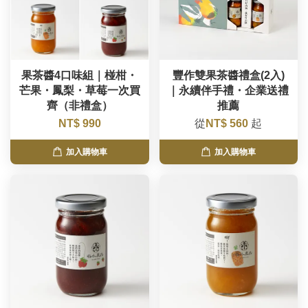
果茶醬4口味組｜椪柑・
豐作雙果茶醬禮盒(2入)
芒果・鳳梨・草莓一次買
｜永續伴手禮・企業送禮
齊（非禮盒）
推薦
NT$ 990
從
NT$ 560
起
加入購物車
加入購物車