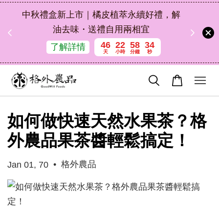
扣碼
中秋禮盒新上市｜橘皮植萃永續好禮，解
 現折
油去味・送禮自用兩相宜
46
22
58
32
了解詳情
天
小時
分鐘
秒
如何做快速天然水果茶？格
外農品果茶醬輕鬆搞定！
•
格外農品
Jan 01, 70