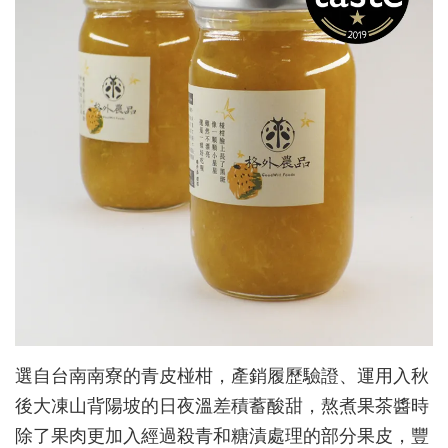
選自台南南寮的青皮椪柑，產銷履歷驗證、運用入秋
後大凍山背陽坡的日夜溫差積蓄酸甜，熬煮果茶醬時
除了果肉更加入經過殺青和糖漬處理的部分果皮，豐