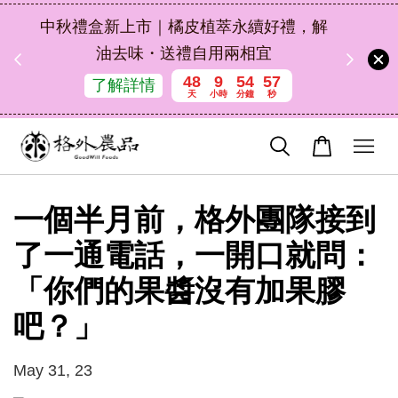
扣碼
中秋禮盒新上市｜橘皮植萃永續好禮，解
 現折
油去味・送禮自用兩相宜
48
9
54
57
了解詳情
天
小時
分鐘
秒
一個半月前，格外團隊接到
了一通電話，一開口就問：
「你們的果醬沒有加果膠
吧？」
May 31, 23