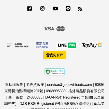
Facebook
Instagram
YouTube
Line
RSS
Visa
Master
隱私權政策
|
退換貨政策
|
service@goodwillfoods.com
|
908屏
東縣長治鄉潭頭路207號
|
0968995339
|
格外農品股份有限公司
｜統一編號：24986035
|
D-U-N-S® Registered™ (鄧白氏企業
認證™)
|
D&B ESG Registered (鄧白氏ESG永續標章)
|
食品業