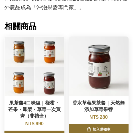
外農品成為「沖泡果醬專門家」。
相關商品
果茶醬4口味組｜椪柑・
香水草莓果茶醬｜天然無
芒果・鳳梨・草莓一次買
添加草莓果醬
齊（非禮盒）
NT$ 280
NT$ 990
加入購物車