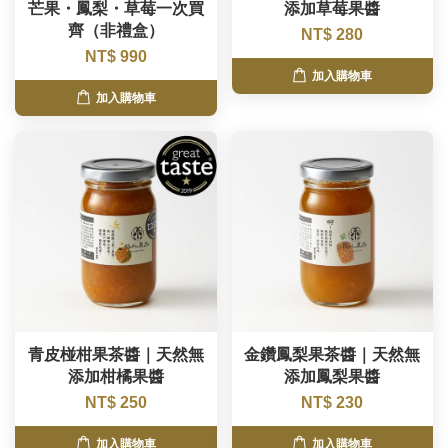
芒果・鳳梨・草莓一次買
添加草莓果醬
齊（非禮盒）
NT$ 280
NT$ 990
加入購物車
加入購物車
青皮椪柑果茶醬｜天然無
金鑽鳳梨果茶醬｜天然無
添加柑橘果醬
添加鳳梨果醬
NT$ 250
NT$ 230
加入購物車
加入購物車