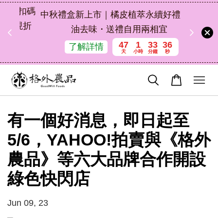
扣碼
中秋禮盒新上市｜橘皮植萃永續好禮，解
 現折
油去味・送禮自用兩相宜
47
1
33
36
了解詳情
天
小時
分鐘
秒
有一個好消息，即日起至
5/6，YAHOO!拍賣與《格外
農品》等六大品牌合作開設
綠色快閃店
Jun 09, 23