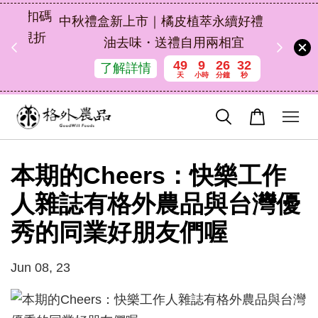
扣碼
中秋禮盒新上市｜橘皮植萃永續好禮，解
 現折
油去味・送禮自用兩相宜
49
9
26
32
了解詳情
天
小時
分鐘
秒
本期的Cheers：快樂工作
人雜誌有格外農品與台灣優
秀的同業好朋友們喔
Jun 08, 23