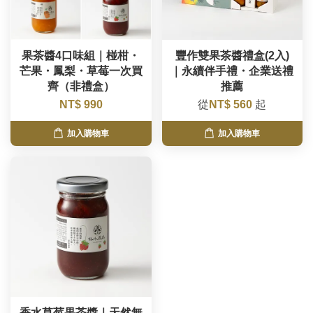
果茶醬4口味組｜椪柑・
豐作雙果茶醬禮盒(2入)
芒果・鳳梨・草莓一次買
｜永續伴手禮・企業送禮
齊（非禮盒）
推薦
NT$ 990
從
NT$ 560
起
加入購物車
加入購物車
香水草莓果茶醬｜天然無