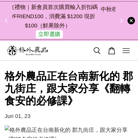
折扣碼
中秋禮盒新上市｜橘皮植萃永續好禮，解
 現折
油去味・送禮自用兩相宜
47
10
42
8
了解詳情
天
小時
分鐘
秒
格外農品正在台南新化的 郡
九街庄，跟大家分享《翻轉
食安的必修課》
Jun 01, 23