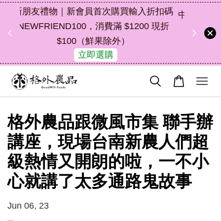
入折扣碼
中秋禮盒新上市｜橘皮植萃永續好禮，解
0 現折
油去味・送禮自用兩相宜
49
5
10
2
了解詳情
天
小時
分鐘
秒
格外農品跟微風市集 聯手辦
講座，現場台南新農人們超
級熱情又開朗的啦，一不小
心就講了太多通路鬼故事
Jun 06, 23