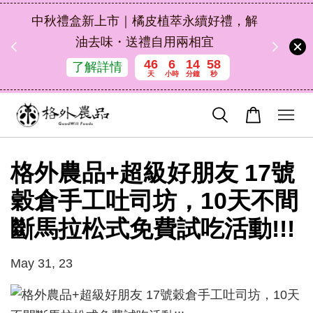
扣碼
中秋禮盒新上市｜橘皮植萃永續好禮，解
 現折
油去味・送禮自用兩相宜
46
6
14
58
了解詳情
天
小時
分鐘
秒
格外農品+超級好朋友 17號
穀倉手工吐司坊，10天不間
斷馬拉松式免費試吃活動!!!
May 31, 23