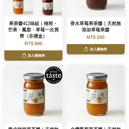
果茶醬4口味組｜椪柑・
香水草莓果茶醬｜天然無
芒果・鳳梨・草莓一次買
添加草莓果醬
齊（非禮盒）
NT$ 280
NT$ 990
加入購物車
加入購物車