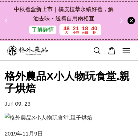
扣碼
中秋禮盒新上市｜橘皮植萃永續好禮，解
 現折
油去味・送禮自用兩相宜
48
21
18
40
了解詳情
天
小時
分鐘
秒
格外農品X小人物玩食堂.親
子烘焙
Jun 09, 23
2019年11月9日