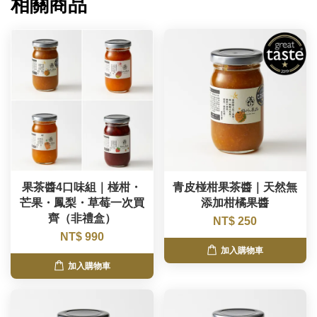
相關商品
果茶醬4口味組｜椪柑・
青皮椪柑果茶醬｜天然無
芒果・鳳梨・草莓一次買
添加柑橘果醬
齊（非禮盒）
NT$ 250
NT$ 990
加入購物車
加入購物車