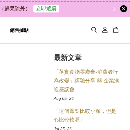
49
8
35
53
了解詳情
解油去味・送禮自用兩相宜
天
小時
分鐘
秒
銷售據點
最新文章
「落實食物零廢棄-消費者行
為改變」經驗分享 與 企業溝
通座談會
Aug 05, 26
「這個鳳梨比較小顆，但是
心比較軟喔」
Jul 25, 26