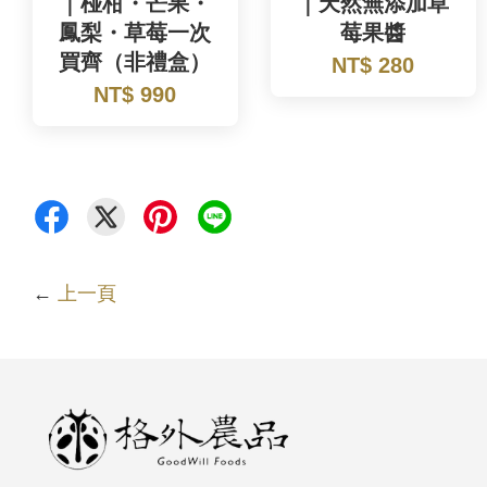
｜椪柑・芒果・
｜天然無添加草
鳳梨・草莓一次
莓果醬
買齊（非禮盒）
NT$ 280
NT$ 990
←
上一頁