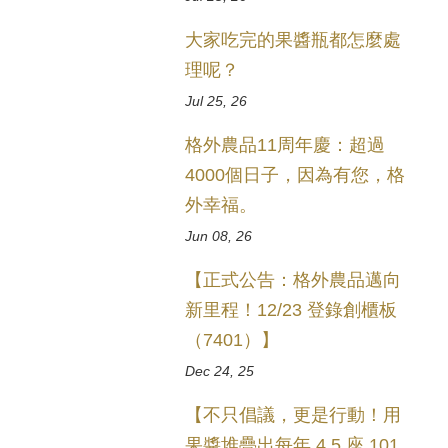
大家吃完的果醬瓶都怎麼處
理呢？
Jul 25, 26
格外農品11周年慶：超過
4000個日子，因為有您，格
外幸福。
Jun 08, 26
【正式公告：格外農品邁向
新里程！12/23 登錄創櫃板
（7401）】
Dec 24, 25
【不只倡議，更是行動！用
果醬堆疊出每年 4.5 座 101