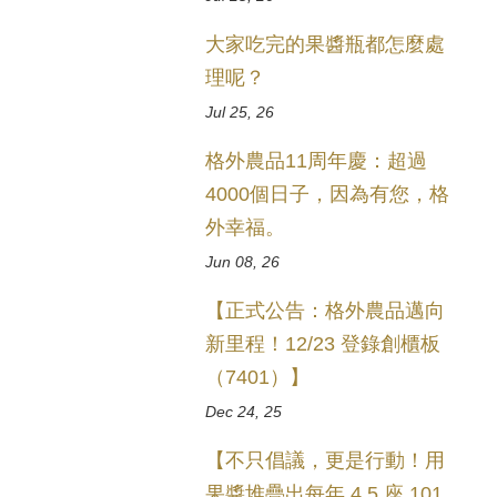
大家吃完的果醬瓶都怎麼處
理呢？
Jul 25, 26
格外農品11周年慶：超過
4000個日子，因為有您，格
外幸福。
Jun 08, 26
【正式公告：格外農品邁向
新里程！12/23 登錄創櫃板
（7401）】
Dec 24, 25
【不只倡議，更是行動！用
果醬堆疊出每年 4.5 座 101