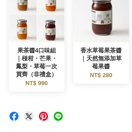
果茶醬4口味組
香水草莓果茶醬
｜椪柑・芒果・
｜天然無添加草
鳳梨・草莓一次
莓果醬
買齊（非禮盒）
NT$ 280
NT$ 990