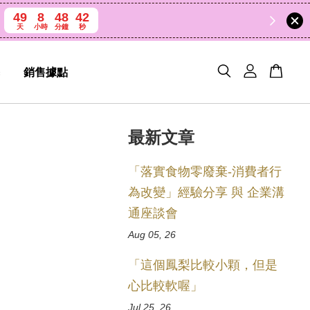
49
8
48
42
天
小時
分鐘
秒
銷售據點
最新文章
「落實食物零廢棄-消費者行
為改變」經驗分享 與 企業溝
通座談會
Aug 05, 26
「這個鳳梨比較小顆，但是
心比較軟喔」
Jul 25, 26