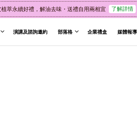
了解詳情
皮植萃永續好禮，解油去味・送禮自用兩相宜
演講及諮詢邀約
部落格
企業禮盒
媒體報導