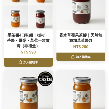
果茶醬4口味組｜椪柑・
香水草莓果茶醬｜天然無
芒果・鳳梨・草莓一次買
添加草莓果醬
齊（非禮盒）
NT$ 280
NT$ 990
加入購物車
加入購物車