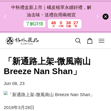
扣碼
中秋禮盒新上市｜橘皮植萃永續好禮，解
 現折
油去味・送禮自用兩相宜
46
0
38
27
了解詳情
天
小時
分鐘
秒
「新通路上架-微風南山
Breeze Nan Shan」
Jun 08, 23
2019年3月28日