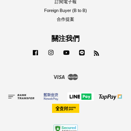
訂閱電子報
Foreign Buyer (B to B)
合作提案
關注我們
Facebook
Instagram
YouTube
Line
RSS
Visa
Master