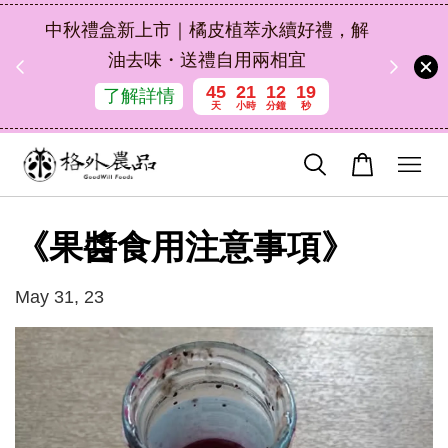
扣碼
中秋禮盒新上市｜橘皮植萃永續好禮，解
 現折
油去味・送禮自用兩相宜
45
21
12
18
了解詳情
天
小時
分鐘
秒
《果醬食用注意事項》
May 31, 23