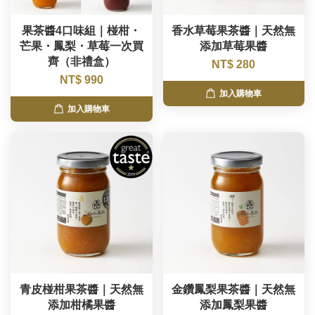
果茶醬4口味組｜椪柑・
香水草莓果茶醬｜天然無
芒果・鳳梨・草莓一次買
添加草莓果醬
齊（非禮盒）
NT$ 280
NT$ 990
加入購物車
加入購物車
青皮椪柑果茶醬｜天然無
金鑽鳳梨果茶醬｜天然無
添加柑橘果醬
添加鳳梨果醬