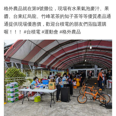
格外農品就在第9號攤位，現場有水果氣泡麥汁、果
醬、台東紅烏龍、竹峰茗茶的知子茶等等優質產品通
通提供現場優惠價，歡迎台積電的朋友們蒞臨選購
喔！！！ #台積電 #運動會 #格外農品