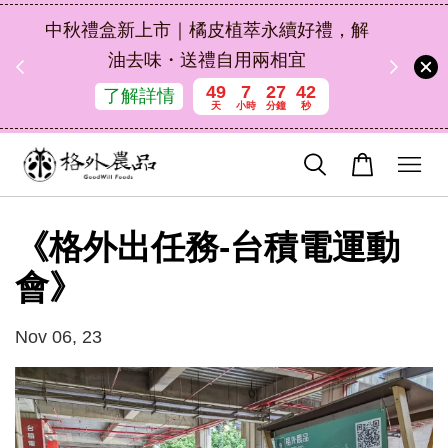
扣碼
中秋禮盒新上市｜橘皮植萃永續好禮，解
 現折
油去味・送禮自用兩相宜
49
7
27
41
了解詳情
天
小時
分鐘
秒
《格外出任務-台積電運動
會》
Nov 06, 23