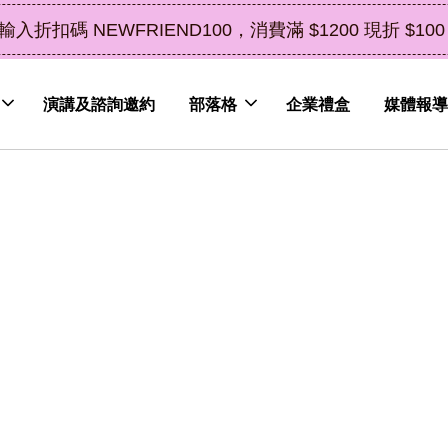
禮盒新上市｜橘皮植萃永續好禮，解油去味・送禮自用
演講及諮詢邀約
部落格
企業禮盒
媒體報導