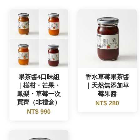
果茶醬4口味組
香水草莓果茶醬
｜椪柑・芒果・
｜天然無添加草
鳳梨・草莓一次
莓果醬
買齊（非禮盒）
NT$ 280
NT$ 990