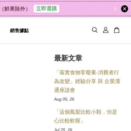
48
22
36
9
了解詳情
兩相宜
天
小時
分鐘
秒
銷售據點
最新文章
「落實食物零廢棄-消費者行
為改變」經驗分享 與 企業溝
通座談會
Aug 05, 26
「這個鳳梨比較小顆，但是
心比較軟喔」
Jul 25, 26