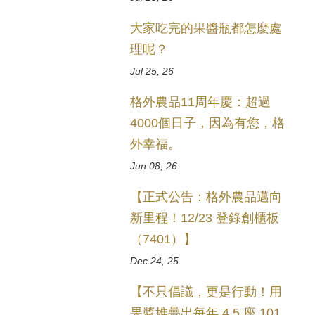
大家吃完的果醬瓶都怎麼處
理呢？
Jul 25, 26
格外農品11周年慶：超過
4000個日子，因為有您，格
外幸福。
Jun 08, 26
【正式公告：格外農品邁向
新里程！12/23 登錄創櫃板
（7401）】
Dec 24, 25
【不只倡議，更是行動！用
果醬堆疊出每年 4.5 座 101