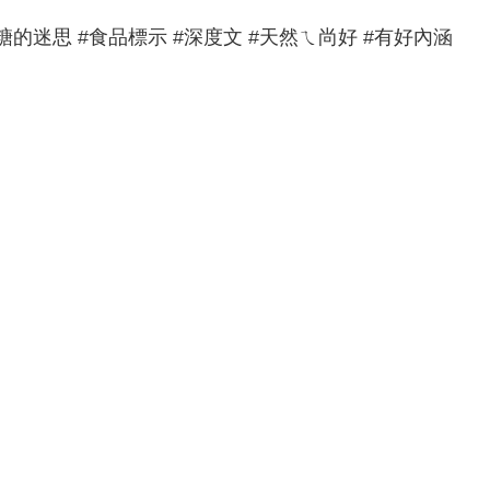
糖的迷思 #食品標示 #深度文 #天然ㄟ尚好 #有好內涵