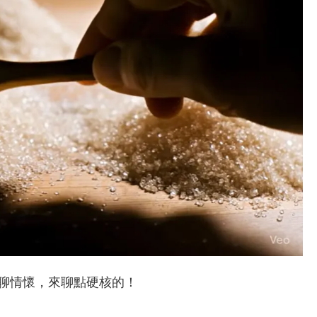
聊情懷，來聊點硬核的！