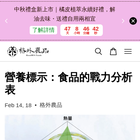
扣碼
中秋禮盒新上市｜橘皮植萃永續好禮，解
 現折
油去味・送禮自用兩相宜
47
8
46
41
了解詳情
天
小時
分鐘
秒
營養標示：食品的戰力分析
表
•
格外農品
Feb 14, 18