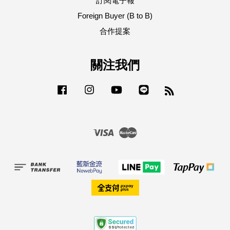
訂閱電子報
Foreign Buyer (B to B)
合作提案
關注我們
Facebook
Instagram
YouTube
Line
RSS
Visa
Master