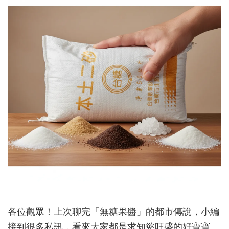
各位觀眾！上次聊完「無糖果醬」的都市傳說，小編
接到很多私訊，看來大家都是求知慾旺盛的好寶寶