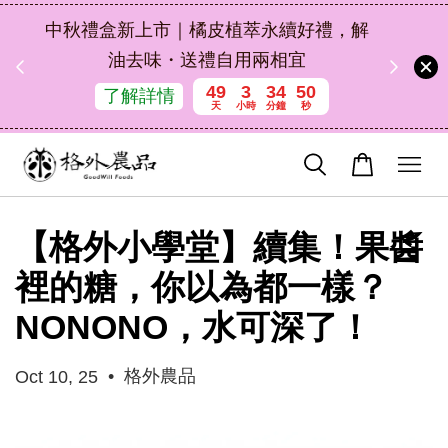
扣碼
中秋禮盒新上市｜橘皮植萃永續好禮，解
 現折
油去味・送禮自用兩相宜
49
3
34
49
了解詳情
天
小時
分鐘
秒
【格外小學堂】續集！果醬
裡的糖，你以為都一樣？
NONONO，水可深了！
•
格外農品
Oct 10, 25