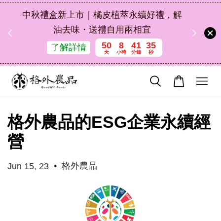
扣碼
中秋禮盒新上市｜橘皮植萃永續好禮，解
 現折
油去味・送禮自用兩相宜
50
8
41
34
了解詳情
天
小時
分鐘
秒
格外農品的ESG企業永續經
營
•
格外農品
Jun 15, 23