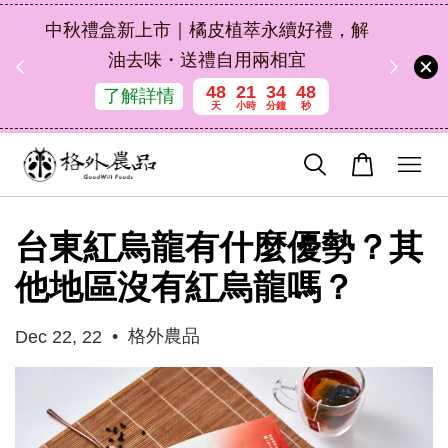
扣碼
中秋禮盒新上市｜橘皮植萃永續好禮，解
 現折
油去味・送禮自用兩相宜
48
21
34
48
了解詳情
天
小時
分鐘
秒
台東紅烏龍有什麼優勢？其
他地區沒有紅烏龍嗎？
•
格外農品
Dec 22, 22