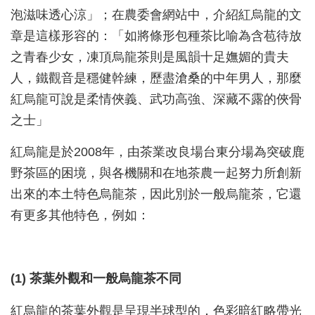
泡滋味透心涼」；在農委會網站中，介紹紅烏龍的文
章是這樣形容的：「如將條形包種茶比喻為含苞待放
之青春少女，凍頂烏龍茶則是風韻十足嫵媚的貴夫
人，鐵觀音是穩健幹練，歷盡滄桑的中年男人，那麼
紅烏龍可說是柔情俠義、武功高強、深藏不露的俠骨
之士」
紅烏龍是於2008年，由茶業改良場台東分場為突破鹿
野茶區的困境，與各機關和在地茶農一起努力所創新
出來的本土特色烏龍茶，因此別於一般烏龍茶，它還
有更多其他特色，例如：
(1) 茶葉外觀和一般烏龍茶不同
紅烏龍的茶葉外觀是呈現半球型的，色彩暗紅略帶光