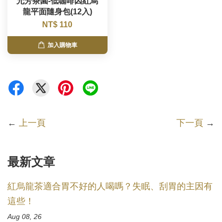
允芳茶園-低咖啡因紅烏
龍平面隨身包(12入)
NT$ 110
加入購物車
←
上一頁
下一頁
→
最新文章
紅烏龍茶適合胃不好的人喝嗎？失眠、刮胃的主因有
這些！
Aug 08, 26