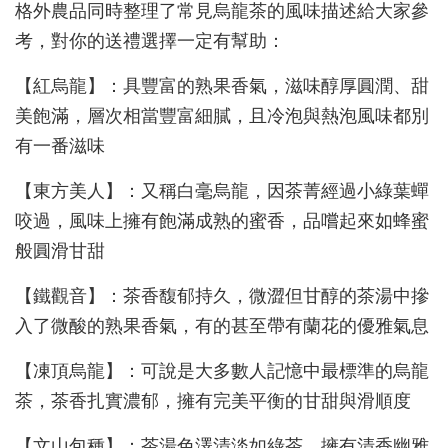
格外農品同時整理了常見烏龍茶的風味描述給大家參
考，對你的送禮選擇一定有幫助：
【紅烏龍】：具豐富的熟果香氣，滋味醇厚圓潤、甜
美飽滿，層次相當豐富細膩，且冷泡與熱泡風味都別
有一番滋味
【東方美人】：又稱白毫烏龍，因茶菁經過小綠葉蟬
咬過，風味上擁有飽滿成熟的蜜香，品嚐起來如蜂蜜
般圓滑甘甜
【鐵觀音】：茶香馥郁持久，微澀但甘醇的茶湯中摻
入了微酸的熟果香氣，有的甚至帶有蘭花的優雅氣息
【凍頂烏龍】：可說是大多數人記憶中最標準的烏龍
茶，茶香扎實濃郁，擁有完美平衡的甘甜與滑順度
【文山包種】：茶湯色澤清淡如綠茶，擁有清香幽雅