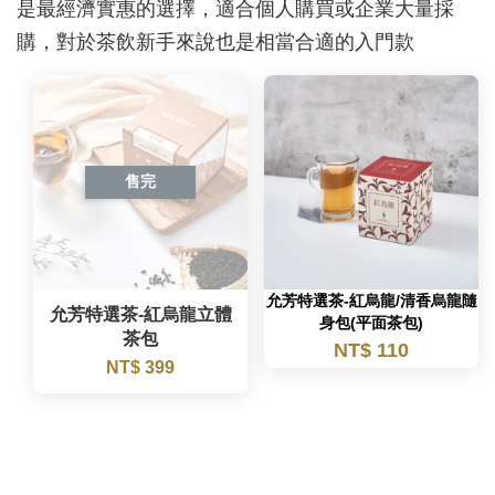
是最經濟實惠的選擇，適合個人購買或企業大量採
購，對於茶飲新手來說也是相當合適的入門款
售完
允芳特選茶-紅烏龍/清香烏龍隨
允芳特選茶-紅烏龍立體
身包(平面茶包)
茶包
NT$ 110
NT$ 399