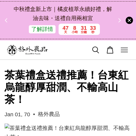
扣碼
中秋禮盒新上市｜橘皮植萃永續好禮，解
 現折
油去味・送禮自用兩相宜
47
8
31
31
了解詳情
天
小時
分鐘
秒
茶葉禮盒送禮推薦！台東紅
烏龍醇厚甜潤、不輸高山
茶！
•
格外農品
Jan 01, 70