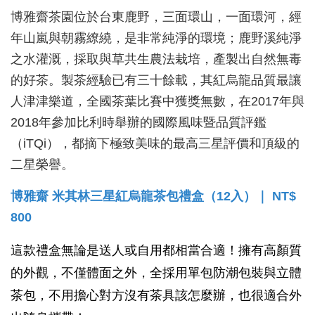
博雅齋茶園位於台東鹿野，三面環山，一面環河，經
年山嵐與朝霧繚繞，是非常純淨的環境；鹿野溪純淨
之水灌溉，採取與草共生農法栽培，產製出自然無毒
的好茶。製茶經驗已有三十餘載，其紅烏龍品質最讓
人津津樂道，全國茶葉比賽中獲獎無數，在2017年與
2018年參加比利時舉辦的國際風味暨品質評鑑
（iTQi），都摘下極致美味的最高三星評價和頂級的
二星榮譽。
博雅齋 米其林三星紅烏龍茶包禮盒（12入）
｜
NT$
800
這款禮盒無論是送人或自用都相當合適！擁有高顏質
的外觀，不僅體面之外，全採用單包防潮包裝與立體
茶包，不用擔心對方沒有茶具該怎麼辦，也很適合外