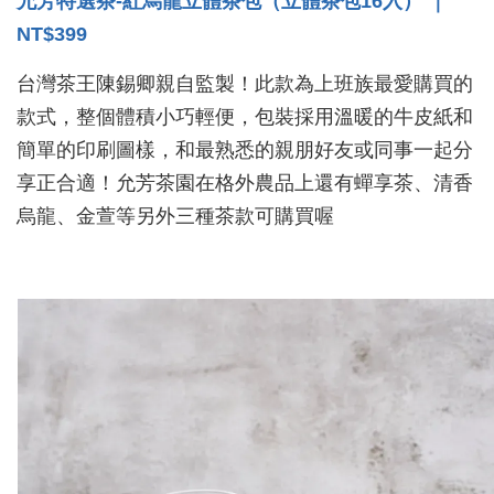
允芳特選茶-紅烏龍立體茶包（立體茶包16入） ｜
NT$399
台灣茶王陳錫卿親自監製！此款為上班族最愛購買的
款式，整個體積小巧輕便，包裝採用溫暖的牛皮紙和
簡單的印刷圖樣，和最熟悉的親朋好友或同事一起分
享正合適！允芳茶園在格外農品上還有蟬享茶、清香
烏龍、金萱等另外三種茶款可購買喔