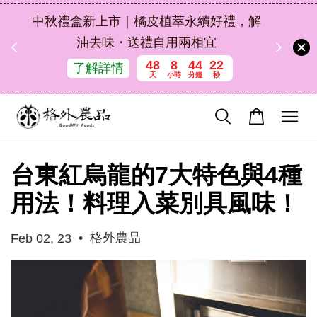
扣碼
中秋禮盒新上市｜橘皮植萃永續好禮，解
 現折
油去味・送禮自用兩相宜
48
8
44
21
了解詳情
天
小時
分鐘
秒
台東紅烏龍的7大特色與4種
用法！料理入菜別具風味！
•
格外農品
Feb 02, 23