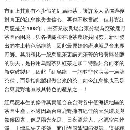
市面上其實有不少假的紅烏龍茶，讓許多人品嚐過後
對真正的紅烏龍失去信心、再也不敢嘗試，但其實紅
烏龍是於2008年，由茶業改良場台東分場為突破鹿野
茶區的困境，與各機關和在地茶農所共同努力新研發
出的本土特色烏龍茶，因此最原始的產地就是台東鹿
野鄉。其製程比一般烏龍茶更講究茶菁的培養與發酵
的功夫，是採用烏龍茶與紅茶之加工特點結合而來的
新突破製程，因此「紅烏龍」一詞並非代表某一烏龍
茶種，而是指此製程做出來的茶！如今紅烏龍也已是
台東鹿野地區最具特色的產業之一！
紅烏龍本生的條件其實適合在台灣各中低海拔地區的
茶區生產，不過因為台東鹿野擁有絕佳的天然環境與
氣候因素，像是陽光充足、日夜溫差大、水源空氣乾
淨、土壤具先天優勢、面山海風能調節濕氣，這些種