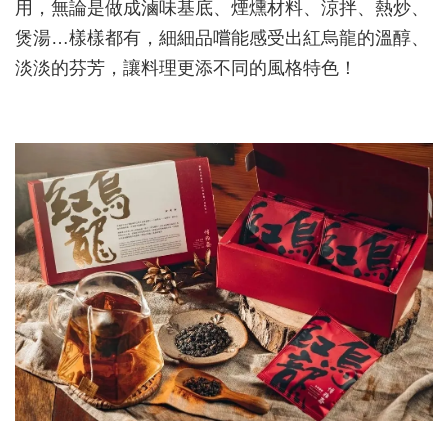
用，無論是做成滷味基底、煙燻材料、涼拌、熱炒、
煲湯…樣樣都有，細細品嚐能感受出紅烏龍的溫醇、
淡淡的芬芳，讓料理更添不同的風格特色！