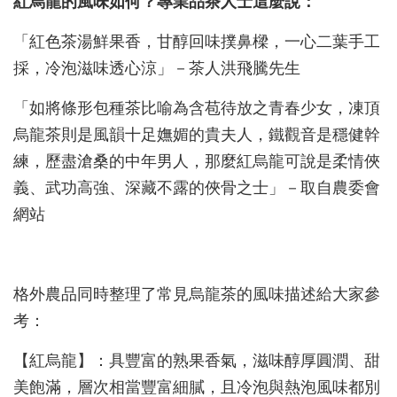
紅烏龍的風味如何？專業品茶人士這麼說：
「紅色茶湯鮮果香，甘醇回味撲鼻樑，一心二葉手工
採，冷泡滋味透心涼」－茶人洪飛騰先生
「如將條形包種茶比喻為含苞待放之青春少女，凍頂
烏龍茶則是風韻十足嫵媚的貴夫人，鐵觀音是穩健幹
練，歷盡滄桑的中年男人，那麼紅烏龍可說是柔情俠
義、武功高強、深藏不露的俠骨之士」－取自農委會
網站
格外農品同時整理了常見烏龍茶的風味描述給大家參
考：
【紅烏龍】：具豐富的熟果香氣，滋味醇厚圓潤、甜
美飽滿，層次相當豐富細膩，且冷泡與熱泡風味都別