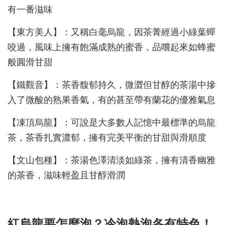
有一番滋味
【東方美人】：又稱白毫烏龍，因茶菁經過小綠葉蟬
咬過，風味上擁有飽滿成熟的蜜香，品嚐起來如蜂蜜
般圓滑甘甜
【鐵觀音】：茶香馥郁持久，微澀但甘醇的茶湯中摻
入了微酸的熟果香氣，有的甚至帶有蘭花的優雅氣息
【凍頂烏龍】：可說是大多數人記憶中最標準的烏龍
茶，茶香扎實濃郁，擁有完美平衡的甘甜與滑順度
【文山包種】：茶湯色澤清淡如綠茶，擁有清香幽雅
的茶香，滋味輕盈且甘醇滑潤
紅烏龍要怎麼泡？冷泡熱泡各有特色！