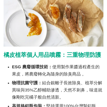
橘皮植萃個人用品噴霧：三重物理防護
ESG 農廢循環技術：
使用製作果醬過程產生的
果皮，將農廢轉化為隨身的除臭商品 。
物理抗菌守護：
結合銀離子長效除臭、植萃分解
異味與35%乙醇輔助滲透，天然不刺鼻，味道就
像剛吃完橘子般自然清新。
高規格鋁瓶包裝：
堅持選用100%台灣製鋁瓶，