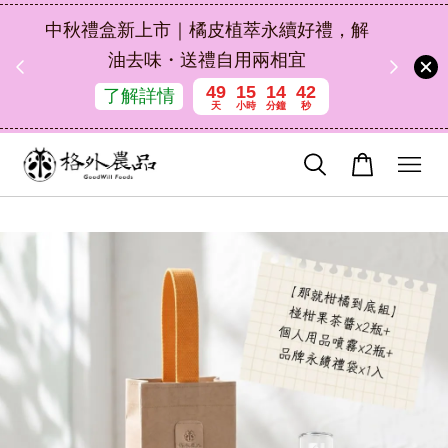
扣碼
中秋禮盒新上市｜橘皮植萃永續好禮，解
 現折
油去味・送禮自用兩相宜
49
15
14
41
了解詳情
天
小時
分鐘
秒