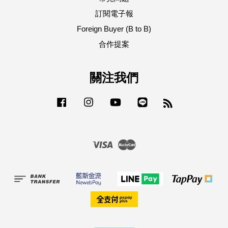
訂閱電子報
Foreign Buyer (B to B)
合作提案
關注我們
Facebook
Instagram
YouTube
Line
RSS
Visa
Master