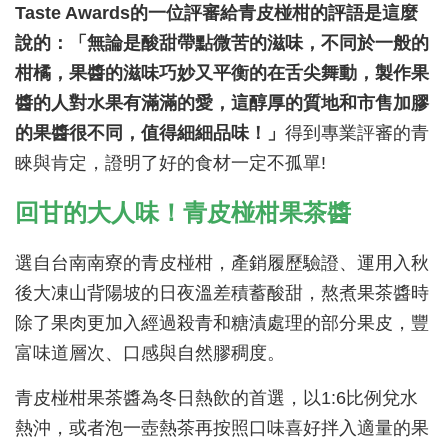
Taste Awards的一位評審給青皮椪柑的評語是這麼
說的：「無論是酸甜帶點微苦的滋味，不同於一般的
柑橘，果醬的滋味巧妙又平衡的在舌尖舞動，製作果
醬的人對水果有滿滿的愛，這醇厚的質地和市售加膠
的果醬很不同，值得細細品味！」
得到專業評審的青
睞與肯定，證明了好的食材一定不孤單!
回甘的大人味！青皮椪柑果茶醬
選自台南南寮的青皮椪柑，產銷履歷驗證、運用入秋
後大凍山背陽坡的日夜溫差積蓄酸甜，熬煮果茶醬時
除了果肉更加入經過殺青和糖漬處理的部分果皮，豐
富味道層次、口感與自然膠稠度。
青皮椪柑果茶醬為冬日熱飲的首選，以
1:6
比例兌水
熱沖，或者泡一壺熱茶再按照口味喜好拌入適量的果