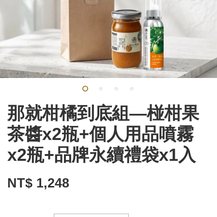
那就柑橘到底組—椪柑果
茶醬x2瓶+個人用品噴霧
x2瓶+品牌永續禮袋x1入
NT$ 1,248