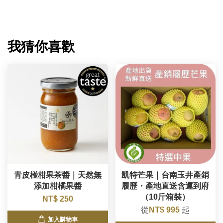
我猜你喜歡
青皮椪柑果茶醬｜天然無
凱特芒果｜台南玉井產銷
添加柑橘果醬
履歷・產地直送含運到府
（10斤箱裝）
NT$ 250
從
NT$ 995
起
加入購物車