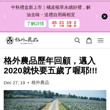
扣碼
中秋禮盒新上市｜橘皮植萃永續好禮，解
 現折
油去味・送禮自用兩相宜
45
21
19
1
了解詳情
天
小時
分鐘
秒
格外農品歷年回顧，邁入
2020就快要五歲了喔耶!!!
•
格外農品
Dec 27, 19