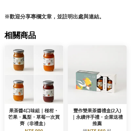
※歡迎分享專欄文章，並註明出處與連結。
相關商品
果茶醬4口味組｜椪柑・
豐作雙果茶醬禮盒(2入)
芒果・鳳梨・草莓一次買
｜永續伴手禮・企業送禮
齊（非禮盒）
推薦