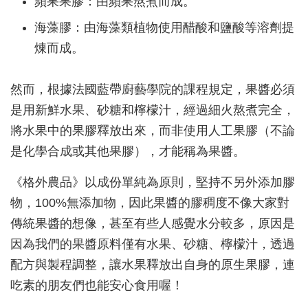
蘋果果膠：由蘋果熬煮而成。
海藻膠：由海藻類植物使用醋酸和鹽酸等溶劑提
煉而成。
然而，根據法國藍帶廚藝學院的課程規定，果醬必須
是用新鮮水果、砂糖和檸檬汁，經過細火熬煮完全，
將水果中的果膠釋放出來，而非使用人工果膠（不論
是化學合成或其他果膠），才能稱為果醬。
《格外農品》以成份單純為原則，堅持不另外添加膠
物，100%無添加物，因此果醬的膠稠度不像大家對
傳統果醬的想像，甚至有些人感覺水分較多，原因是
因為我們的果醬原料僅有水果、砂糖、檸檬汁，透過
配方與製程
調整
，讓水果釋放出自身的原生果膠，連
吃素的朋友們也能安心食用喔！