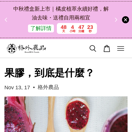
扣碼
中秋禮盒新上市｜橘皮植萃永續好禮，解
 現折
油去味・送禮自用兩相宜
48
4
47
23
了解詳情
天
小時
分鐘
秒
果膠，到底是什麼？
•
格外農品
Nov 13, 17